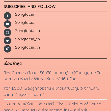
SUBSCRIBE AND FOLLOW
Songtopia
Songtopia
Songtopia_th
Songtopia_th
Songtopia_th
เรื่องล่าสุด
Ray Charles นักดนตรีผิวสีที่ตาบอด ผู้ต่อสู้กับคำดูถูก เหยียด
หยาม จนสร้างประวัติศาสตร์น่าจดจำให้กับโลก
กว่า 1,000 เพลงลูกทุ่งอีสาน ให้ชาวอีสานได้ภูมิใจ จากปลาย
ปากกา “ครูสลา คุณวุฒิ”
เปิดม่านคอนเสิร์ตประวัติศาสตร์ “The 2 Colours of Sound”
ฉลอง 52 ปีความสัมพันธ์ทางการทูต ไทย-มองโกเลีย