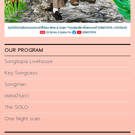
OUR PROGRAM
Songtopia Livehouse
Key Songcess
Songman
เพลงบ้านเรา
The SOLO
One Night scan