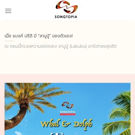
Skip
to
content
เมื่อ แบงค์ ปรีติ มี “ลาบูบู้” ของตัวเอง!
ณ ตอนนี้กระแสความฮอตของ ลาบูบู้ (Labubu) อาร์ตทอยสุดฮิต