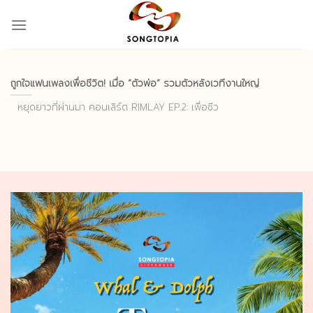
Skip
to
content
ถูกใจแฟนเพลงเพื่อชีวิต! เมื่อ “ตัวพ่อ” รวมตัวหลังเวทีงานใหญ่
หยุดยาวที่ผ่านมา คอนเสิร์ต RIMLAY EP.2: เพื่อชีว