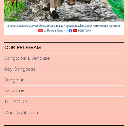
OUR PROGRAM
Songtopia Livehouse
Key Songcess
Songman
เพลงบ้านเรา
The SOLO
One Night scan