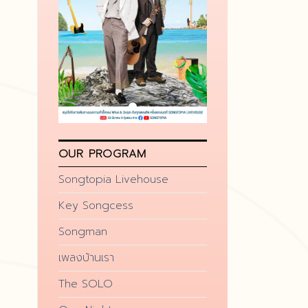
OUR PROGRAM
Songtopia Livehouse
Key Songcess
Songman
เพลงบ้านเรา
The SOLO