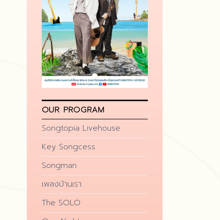
OUR PROGRAM
Songtopia Livehouse
Key Songcess
Songman
เพลงบ้านเรา
The SOLO