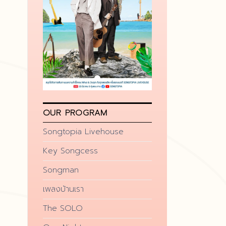
OUR PROGRAM
Songtopia Livehouse
Key Songcess
Songman
เพลงบ้านเรา
The SOLO