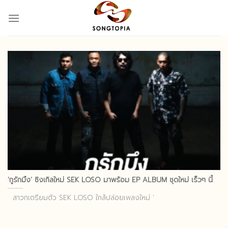
Skip
to
content
‘กูรักมึง’ ซิงเกิลใหม่ SEK LOSO มาพร้อม EP ALBUM ชุดใหม่ เร็วๆ นี้
สาวกเตรียมตัว SEK LOSO ใกล้ปล่อยเพลงใหม่ ‘