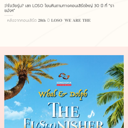
ว่าไงวัยรุ่น? เสก LOSO โยนหินถามทางคอนเสิร์ตใหญ่ 30 ปี ที่ “รา
ชมังฯ”
หลังจากคอนเสิร์ต 𝟐𝟖𝐭𝐡 ปี 𝐋𝐎𝐒𝐎 ‘𝐖𝐄 𝐀𝐑𝐄 𝐓𝐇𝐄