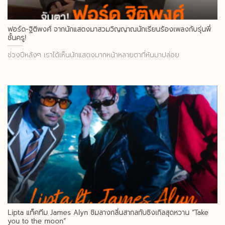
ฟอร์ด-ฐิติพงศ์ จากนักแสดงมาสวมวิญญาณนักเรียนร้องเพลงกับรุ่นพี่
ชั้นครู!
ช่วงปีหลังๆ เราได้เห็นนักแสดงมากหน้าหลายตาที่หันมาปล่อย
Lipta แท็คทีม James Alyn ชิมลางกลิ่นสากลกับซิงเกิลสุดหวาน “Take
you to the moon”