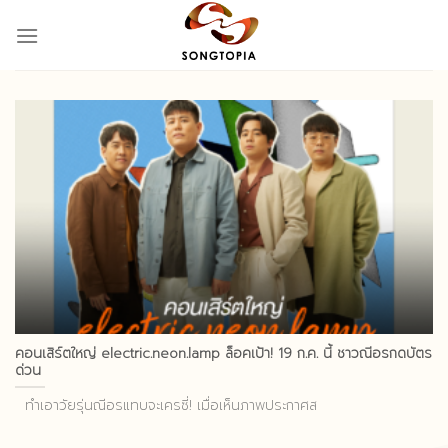
Skip
to
content
คอนเสิร์ตใหญ่ electric.neon.lamp ล็อคเป้า! 19 ก.ค. นี้ ชาวณีอรกดบัตร
ด่วน
ทำเอาวัยรุ่นณีอรแทบจะเครซี่! เมื่อเห็นภาพประกาศส