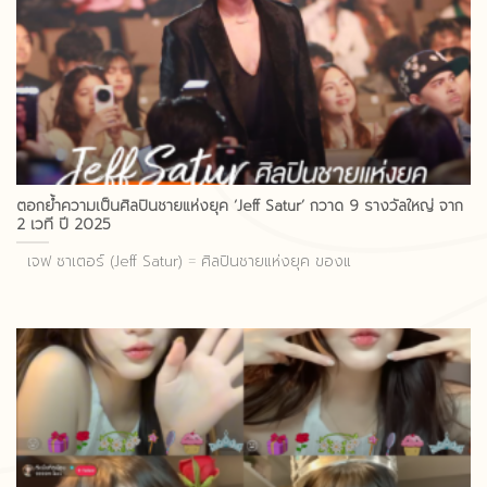
ตอกย้ำความเป็นศิลปินชายแห่งยุค ‘Jeff Satur’ กวาด 9 รางวัลใหญ่ จาก
2 เวที ปี 2025
เจฟ ซาเตอร์ (Jeff Satur) = ศิลปินชายแห่งยุค ของแ