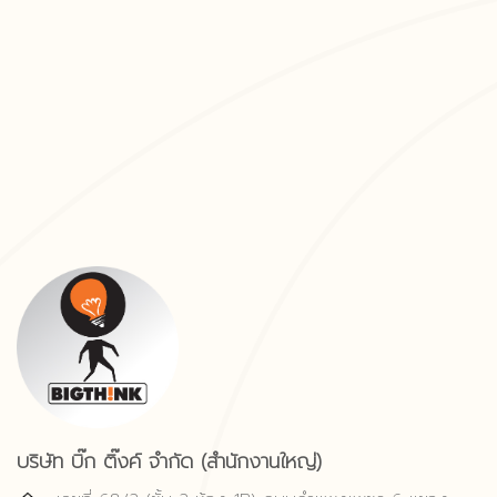
บริษัท บิ๊ก ติ๊งค์ จำกัด (สำนักงานใหญ่)