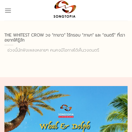
Skip
to
content
THE WHITEST CROW วง “กาขาว” ไร้กรอบ “ภาษา” และ “ดนตรี” ที่เรา
อยากให้รู้จัก
ช่วงนี้นักฟังเพลงหลายๆ คนคงมีโอกาสได้เห็นวงดนตรี