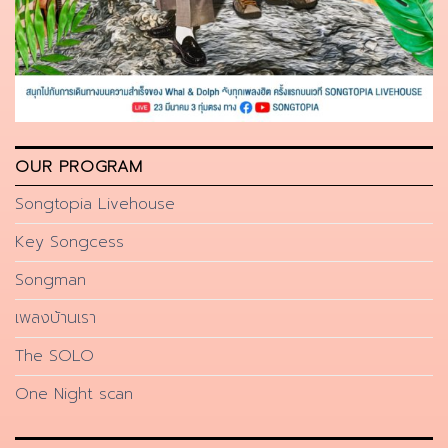
OUR PROGRAM
Songtopia Livehouse
Key Songcess
Songman
เพลงบ้านเรา
The SOLO
One Night scan