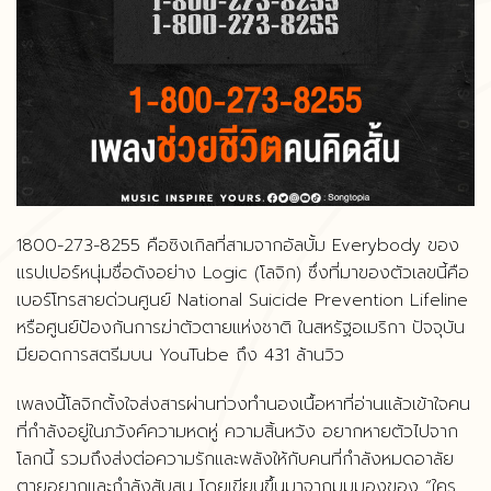
1800-273-8255 คือซิงเกิลที่สามจากอัลบั้ม Everybody ของ
แรปเปอร์หนุ่มชื่อดังอย่าง Logic (โลจิก) ซึ่งที่มาของตัวเลขนี้คือ
เบอร์โทรสายด่วนศูนย์ National Suicide Prevention Lifeline
หรือศูนย์ป้องกันการฆ่าตัวตายแห่งชาติ ในสหรัฐอเมริกา ปัจจุบัน
มียอดการสตรีมบน YouTube ถึง 431 ล้านวิว
เพลงนี้โลจิกตั้งใจส่งสารผ่านท่วงทำนองเนื้อหาที่อ่านแล้วเข้าใจคน
ที่กำลังอยู่ในภวังค์ความหดหู่ ความสิ้นหวัง อยากหายตัวไปจาก
โลกนี้ รวมถึงส่งต่อความรักและพลังให้กับคนที่กำลังหมดอาลัย
ตายอยากและกำลังสับสน โดยเขียนขึ้นมาจากมุมมองของ “ใคร