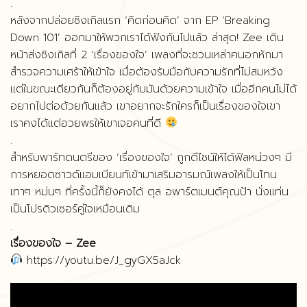
.
หลังจากปล่อยซิงเกิลแรก ‘คิดก่อนคิด’ จาก EP ‘Breaking
Down 101’ ออกมาให้พวกเราได้ฟังกันไปแล้ว ล่าสุด! Zee เดิน
หน้าส่งซิงเกิลที่ 2 ‘เรื่องของใจ’ เพลงที่จะชวนเหล่าคนอกหักมา
สำรวจความเศร้าให้เข้าใจ เมื่อต้องรับมือกับความรักที่ไม่สมหวัง
แต่ในขณะเดียวกันก็ต้องอยู่กับมันด้วยความเข้าใจ เมื่ออีกคนไม่ได้
อยากไปต่อด้วยกันแล้ว เขาอยากจะรักใครก็เป็นเรื่องของใจเขา
เราคงได้แต่อวยพรให้เขาเจอคนที่ดี
.
สำหรับพาร์ทดนตรีของ ‘เรื่องของใจ’ ถูกดีไซน์ให้ได้ฟิลหน่วงๆ มี
การหยอดซาวด์แอมเบียนท์เข้ามาเสริมอารมณ์เพลงให้เป็นโทน
เทาๆ หม่นๆ ที่ครั้งนี้ก็ยังคงได้ ตุล อพาร์ตเมนต์คุณป้า นั่งแท่น
เป็นโปรดิวเซอร์คู่ใจเหมือนเดิม
.
เรื่องของใจ – Zee
https://youtu.be/J_gyGX5aJck