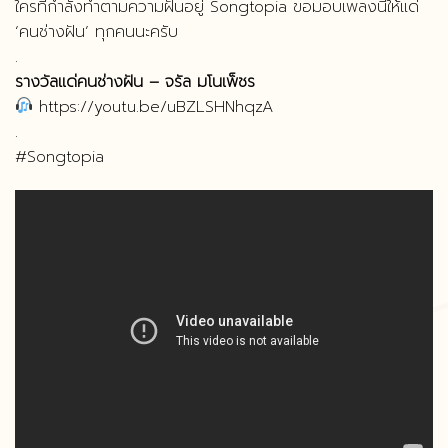
ใครที่กำลังทำตามความฝันอยู่ Songtopia ขอมอบเพลงนี้ให้แด่
‘คนช่างฝัน’ ทุกคนนะครับ
.
รางวัลแด่คนช่างฝัน – จรัล มโนเพ็ชร
https://youtu.be/uBZLSHNhqzA
.
#Songtopia