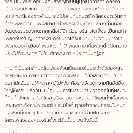
จรัล มโนเพ็ชร คือหนึ่งคนสำคัญที่เป็นผู้บุกเบิกการทำเพลงคำ
เมืองของประเทศไทย เกือบทุกบทเพลงของเขาจะใส่ภาษาถิ่นและ
เอกลักษณ์ของชาวล้านนาลงไปผสมกับดนตรีโฟล์คซองตะวันตก
ทำให้เพลงออกมาฟังสบาย เนื้อเพลงเรียบง่าย และยังถ่ายทอด
วัฒนธรรมของคนภาคเหนือได้อีกด้วย จรัล มโนเพ็ชร เป็นคนทำ
เพลงที่ยิ่งใหญ่มากจริงๆ ถึงขนาดได้รับขนานนามว่าเป็น ‘ราชา
โฟล์คซองคำเมือง’ เพราะเขาทำให้เพลงภาษาถิ่นพวกนี้ได้รับความ
นิยมไปทั่วประเทศ ไม่ใช่แต่เฉพาะชาวเหนือเท่านั้นที่รู้จัก
.
ภาษาที่เป็นเอกลักษณ์ในเพลงล้วนเป็นลายเซ็นประจำตัวของคุณ
จรัลทั้งหมด ถ้าให้ยกตัวอย่างของเพลงนี้ ก็ขอเลือกท่อน “เมื่อ
ดอกไม้แย้มบานให้คนหาญสู้ไม่หวั่น คือรางวัลแด่ความฝันอันยิ่ง
ใหญ่ให้เธอ” แล้วกัน เหมือนเป็นการเปรียบเทียบว่าดอกไม้ที่ผลิบาน
ก็คือกำลังใจจากฉันให้เธอ จริงๆ อยากจะยกมาให้หมดทั้งเนื้อเพลง
เลย เพราะทั้งภาษา ดนตรี และเมโลดี้ ทุกอย่างกลมกล่อมไปหมด
ยิ่งฟังก็ยิ่งติดหู ไม่แปลกใจที่ รางวัลแด่คนช่างฝัน จะกลายเป็น
โคตรเพลงของคุณจรัลตั้งแต่วันนั้นมาจนถึงวันนี้
.