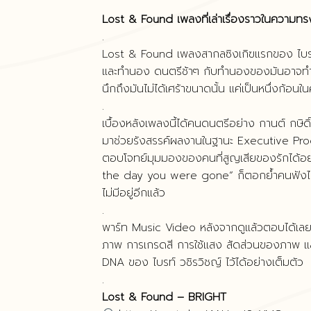
Lost & Found เพลงที่เล่าเรื่องราวในความทร
.
Lost & Found เพลงสากลซิงเกิฃแรกของ ไบรท์
และทำนอง ดนตรีช้าๆ กับทำนองของมันอาจทำให
นึกถึงมันไม่ได้เศร้าขนาดนั้น แค่เป็นหนึ่งก้อน
.
เบื้องหลังเพลงนี้ได้คนดนตรีอย่าง กานต์ กษิ
มาช่วยรังสรรค์ผลงานในฐานะ Executive Pro
ตอบโจทย์มุมมองของคนที่สูญเสียของรักได้อย
the day you were gone” ก็ตอกย้ำคนฟังได้เจ็
ไม่มีอยู่อีกแล้ว
.
พาร์ท Music Video หลังจากดูแล้วตอบได้เลยว่า
ภาพ การเกรดสี การใช้แสง สัดส่วนของภาพ และน
DNA ของ ไบรท์ วชิรวิชญ์ ไว้ได้อย่างเต็มตัว
.
Lost & Found – BRIGHT