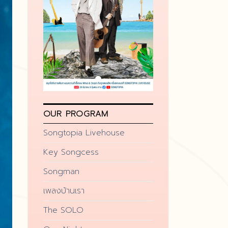
OUR PROGRAM
Songtopia Livehouse
Key Songcess
Songman
เพลงบ้านเรา
The SOLO