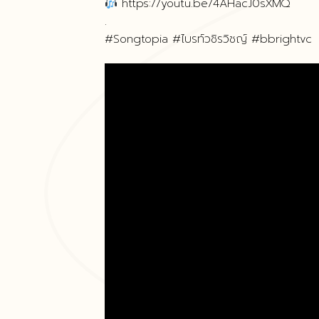
https://youtu.be/4AHacJ0sXMQ
.
#Songtopia #ไบรท์วชิรวิชญ์ #bbrightvc