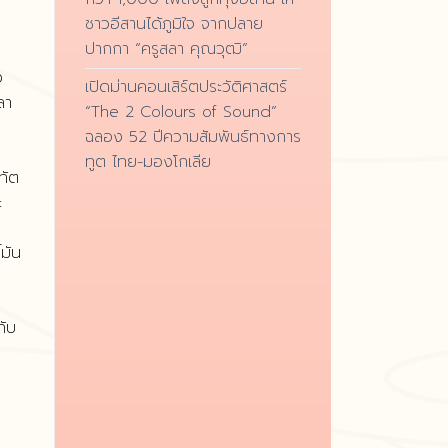
ชาวอีสานได้ภูมิใจ จากปลาย
ปากกา “ครูสลา คุณวุฒิ”
ง
เปิดม่านคอนเสิร์ตประวัติศาสตร์
ลา
“The 2 Colours of Sound”
ฉลอง 52 ปีความสัมพันธ์ทางการ
ทูต ไทย-มองโกเลีย
ทัต
ะ
มัน
กับ