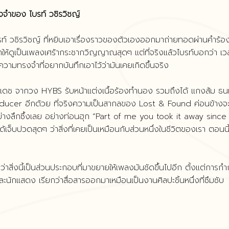
งจำของ ไบรท์ วชิรวิชญ์
 วชิรวิชญ์ ที่หยิบเอาเรื่องราวของตัวเองออกมาถ่ายทอดผ่านคำร้อ
้ดูเป็นเพลงเศร้ากระชากวิญญาณสุดๆ แต่ที่จริงแล้วไบรท์บอกว่า เว
ในความทรงจำที่อยากบันทึกเอาไว้ว่ามันเคยเกิดขึ้นจริง
ดิ์เดช จากวง HYBS รับหน้าแต่งเนื้อร้องทำนอง รวมถึงได้ แกงส้ม ธน
ducer อีกด้วย ที่จริงความเป็นสากลของ Lost & Found ค่อนข้างจ
่างลึกซึ้งเลย อย่างท่อนฮุก “Part of me you took it away since
บปวดสุดๆ ว่าสิ่งที่เคยเป็นเหมือนกับส่วนหนึ่งในชีวิตของเรา ตอนนี้
สิ่งนี้เป็นส่วนประกอบที่มาขยายให้เพลงมันชัดขึ้นไปอีก ตั้งแต่การกำ
ักแสดง เรียกว่าสื่อสารออกมาเหมือนเป็นงานศิลปะชิ้นหนึ่งที่ซึมซับ