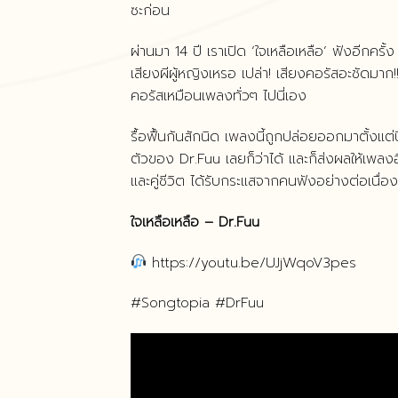
ซะก่อน
ผ่านมา 14 ปี เราเปิด ‘ใจเหลือเหลือ’ ฟังอีกครั้
เสียงผีผู้หญิงเหรอ เปล่า! เสียงคอรัสอะชัดมา
คอรัสเหมือนเพลงทั่วๆ ไปนี่เอง
รื้อฟื้นกันสักนิด เพลงนี้ถูกปล่อยออกมาตั้งแต
ตัวของ Dr.Fuu เลยก็ว่าได้ และก็ส่งผลให้เพล
และคู่ชีวิต ได้รับกระแสจากคนฟังอย่างต่อเนื่อ
ใจเหลือเหลือ – Dr.Fuu
https://youtu.be/UJjWqoV3pes
#Songtopia #DrFuu