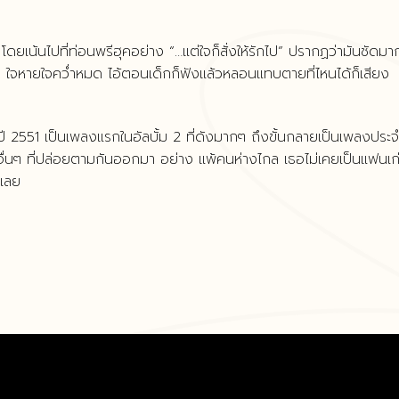
ง โดยเน้นไปที่ท่อนพรีฮุคอย่าง “…แต่ใจก็สั่งให้รักไป” ปรากฏว่ามันชัดมา
ก!! ใจหายใจคว่ำหมด ไอ้ตอนเด็กก็ฟังแล้วหลอนแทบตายที่ไหนได้ก็เสียง
่ปี 2551 เป็นเพลงแรกในอัลบั้ม 2 ที่ดังมากๆ ถึงขั้นกลายเป็นเพลงประ
งอื่นๆ ที่ปล่อยตามกันออกมา อย่าง แพ้คนห่างไกล เธอไม่เคยเป็นแฟนเก
งเลย