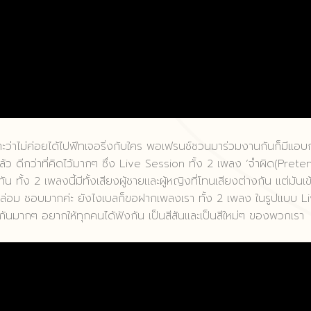
าะว่าไม่ค่อยได้ไปฟีทเจอริ่งกับใคร พอเฟรนช์ชวนมาร่วมงานกันก็มีแอบ
้ว ดีกว่าที่คิดไว้มากๆ ซึ่ง Live Session ทั้ง 2 เพลง ‘จำผิด(Prete
กัน ทั้ง 2 เพลงนี้มีทั้งเสียงผู้ชายและผู้หญิงที่โทนเสียงต่างกัน แต่มันเข
มกล่อม ชอบมากค่ะ ยังไงเบลก็ขอฝากเพลงเรา ทั้ง 2 เพลง ในรูปแบบ L
กันมากๆ อยากให้ทุกคนได้ฟังกัน เป็นสีสันและเป็นสีใหม่ๆ ของพวกเรา