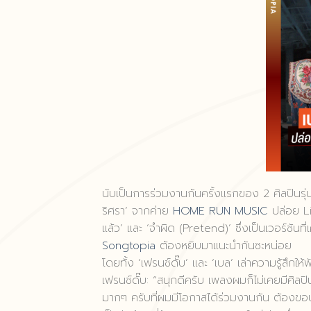
นับเป็นการร่วมงานกันครั้งแรกของ 2 ศิลปินรุ
ริศรา’ จากค่าย
HOME RUN MUSIC
ปล่อย Li
แล้ว’ และ ‘จำผิด (Pretend)’ ซึ่งเป็นเวอร์ชันท
Songtopia
ต้องหยิบมาแนะนำกันซะหน่อย
โดยทั้ง ‘เฟรนช์ดั๊บ’ และ ‘เบล’ เล่าความรู้สึกให้
เฟรนช์ดั๊บ: “สนุกดีครับ เพลงผมก็ไม่เคยมีศิลป
มากๆ ครับที่ผมมีโอกาสได้ร่วมงานกัน ต้องขอบ