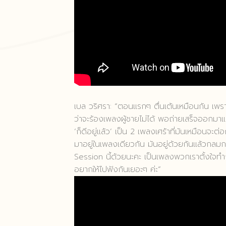
เบล วริศรา: “ตอนแรกๆ ตื่นเต้นเหมือนกัน เพร
ว่าจะร้องเพลงผู้ชายไม่ได้ พอถ่ายเสร็จออกมาแล
‘ก็ดีอยู่แล้ว’ เป็น 2 เพลงเศร้าที่มันเหมือนจะต่อ
มาอยู่ในเพลงเดียวกัน มันอยู่ด้วยกันแล้วกล
Session นี้ด้วยนะคะ เป็นเพลงพวกเราตั้งใจทำ
อยากให้ไปฟังกันเยอะๆ ค่ะ”