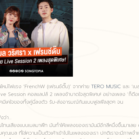
่นใหม่ไฟแรง ‘FrenchW (เฟรนช์ดั๊บ)’ จากค่าย
TERO MUSIC
และ ‘เบ
ve Session คอลแลปส์ 2 เพลงช้าบาดใจสุดพิเศษ! อย่างเพลง ‘ก็ดีอยู
ี่เคมีเคใจของทั้งคู่นี่ลงตัว รับ-ส่งอารมณ์กันแบบฟูลฟีลสุดๆ จน
ฟังว่า…
ินโทนเสียงแบบเบลมาฟีท มันทำให้เพลงของเรามันมีอีกสีหนึ่งขึ้นมาเลย 
คุณเบล ที่ใส่ความเป็นตัวเค้าเข้าไปในเพลงของเรา ปกติเราจะมีภาพจำ