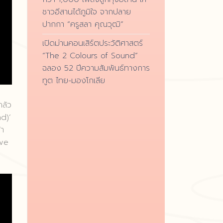
ชาวอีสานได้ภูมิใจ จากปลาย
ปากกา “ครูสลา คุณวุฒิ”
เปิดม่านคอนเสิร์ตประวัติศาสตร์
“The 2 Colours of Sound”
ฉลอง 52 ปีความสัมพันธ์ทางการ
ทูต ไทย-มองโกเลีย
กลัว
nd)’
้า
ive