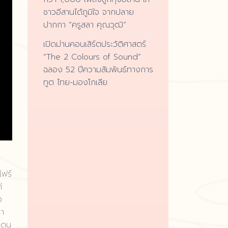
ชาวอีสานได้ภูมิใจ จากปลาย
ปากกา “ครูสลา คุณวุฒิ”
เปิดม่านคอนเสิร์ตประวัติศาสตร์
“The 2 Colours of Sound”
ฉลอง 52 ปีความสัมพันธ์ทางการ
ทูต ไทย-มองโกเลีย
โฟร์
่
ง
มา
งแดน