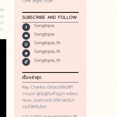
One Night scan
หาย
านะ
SUBSCRIBE AND FOLLOW
มา
Songtopia
๋ว
Songtopia
Songtopia_th
Songtopia_th
Songtopia_th
เรื่องล่าสุด
Ray Charles นักดนตรีผิวสีที่
ตาบอด ผู้ต่อสู้กับคำดูถูก เหยียด
หยาม จนสร้างประวัติศาสตร์น่า
จดจำให้กับโลก
กว่า 1,000 เพลงลูกทุ่งอีสาน ให้