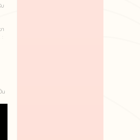
ับ
ขา
 :
ป็น