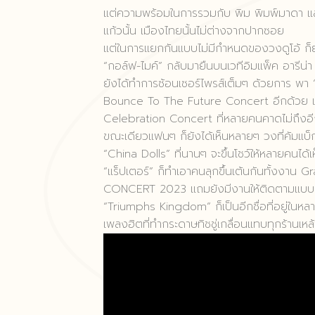
แต่ความพร้อมในการรวมกับ พิม พิมพ์มาดา และ
แก้วนั้น เมืองไทยนั้นไม่ต่างจากปากซอย
แต่ในการแยกกันแบบไม่มีกำหนดของวงดูโอ้ ก็ยัง
“กอล์ฟ-ไมค์” กลับมายืนบนเวทีอิมแพ็ค อารีน
ยังได้ทำการซ้อนเซอร์ไพรส์เต็มๆ ด้วยการ พา “
Bounce To The Future Concert อีกด้วย แ
Celebration Concert ที่หลายคนคาดไม่ถึงอีกด
ขณะเดียวแฟนๆ ก็ยังได้เห็นหลายๆ วงที่คัมแบ็ก
“China Dolls” ที่นานๆ จะขึ้นโชว์ให้หลายคน
“แร็ปเตอร์” ก็ทำเอาคนลุกขึ้นเต้นกันทั้งง
CONCERT 2023 แถมยังมีงานให้ติดตามแบบรัวๆ 
“Triumphs Kingdom” ก็เป็นอีกชื่อที่อยู่ในห
เพลงฮิตที่ทำกระดาษทิชชู่เกลื่อนแทบทุกร้านเห