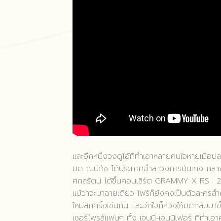
และอีกหนึ่งวงดูโอ้ที่ทำเอาหลายคนใจหายเมื่อป
มด ณปภัช ได้ประกาศอำลาวงการบันเทิง กลาง
ศกลรัตน์ ได้ขึ้นคอนเสิร์ต GRAMMY X RS :
แม้ว่าจะมาฉายเดี่ยว โฟร์ก็ยังคงเป็นตัวละคร
ใหม่สักครั้งเช่นกัน และอีกใจก็หวังให้มดกลับมาข
เซอร์ไพรส์แฟนๆ ทั้ง เจนนี่-เจนนิเฟอร์ ที่ทำ