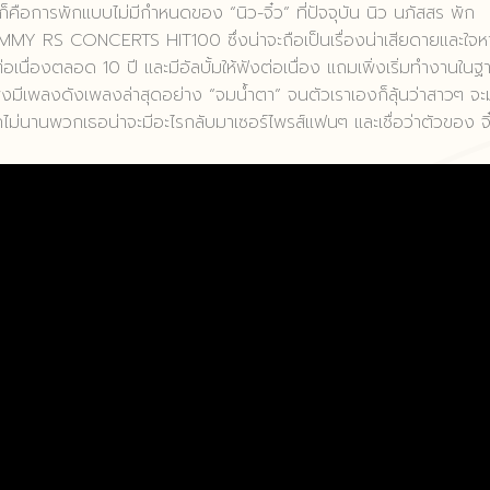
็คือการพักแบบไม่มีกำหนดของ “นิว-จิ๋ว” ที่ปัจจุบัน นิว นภัสสร พัก
MMY RS CONCERTS HIT100 ซึ่งน่าจะถือเป็นเรื่องน่าเสียดายและใจ
่องตลอด 10 ปี และมีอัลบั้มให้ฟังต่อเนื่อง แถมเพิ่งเริ่มทำงานในฐ
่งมีเพลงดังเพลงล่าสุดอย่าง “จมน้ำตา” จนตัวเราเองก็ลุ้นว่าสาวๆ จะ
กไม่นานพวกเธอน่าจะมีอะไรกลับมาเซอร์ไพรส์แฟนๆ และเชื่อว่าตัวของ จิ