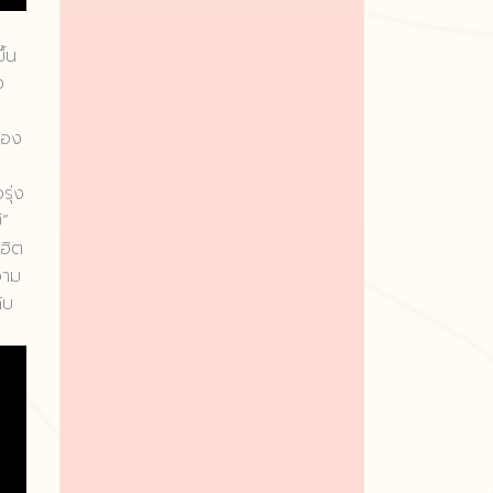
ึ้น
ง
เอง
รุ่ง
์”
งฮิต
วาม
ับ