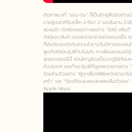
ตัดภาพมาที่ “แดน-บีม” ก็เป็นอีกคู่พี่น้องต่
มาอยู่บนเวทีอิมแพ็ค อารีน่า 2 รอบในงาน D2
สองแล้ว ตัวพ่อตลอดกาลอย่าง “อัสนี-วสันต์” 
อัสนีและวสันต์ ของพวกเขาขายบัตรหมดเร็ว ชนิ
ก็ยังต้องตกใจกับความไวราวกับปีศาจของคนที่ร
พูดถึงศิลปินรุ่นพี่กันไปแล้ว ทางฝั่งของเบอร์รุ
พุ่งแรงของปีนี้ ส่วนใหญ่ล้วนเป็นวงดูโอ้เกือบ
ทั่วประเทศ และทำเอารุ่นพี่ที่ดูแลพวกเขาอย่าง
ร้อยล้านวิวอย่าง “ผู้ถูกเลือกให้ผิดหวัง(ดอกไ
เศร้า” และ “ร้องไห้จนเบลอและเผลอลืมตัวเอง”
Apple Music