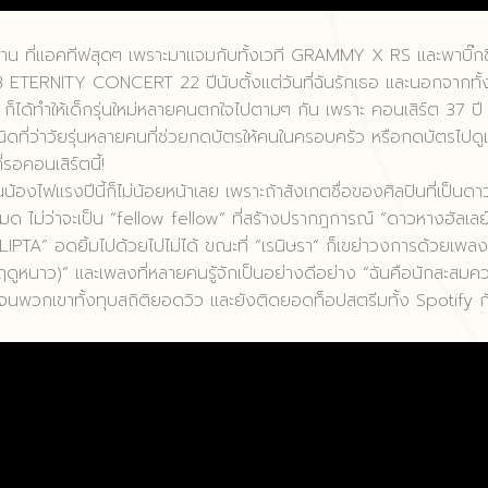
างบ้าน ที่แอคทีฟสุดๆ เพราะมาแจมกับทั้งเวที GRAMMY X RS และพาบิ๊กข
B ETERNITY CONCERT 22 ปีนับตั้งแต่วันที่ฉันรักเธอ และนอกจากทั้
ก็ได้ทำให้เด็กรุ่นใหม่หลายคนตกใจไปตามๆ กัน เพราะ คอนเสิร์ต 37 ปี
ดที่ว่าวัยรุ่นหลายคนที่ช่วยกดบัตรให้คนในครอบครัว หรือกดบัตรไปดู
อคอนเสิร์ตนี้!
่นน้องไฟแรงปีนี้ก็ไม่น้อยหน้าเลย เพราะถ้าสังเกตชื่อของศิลปินที่เป็นดาว
หมด ไม่ว่าจะเป็น “fellow fellow” ที่สร้างปรากฎการณ์ “ดาวหางฮัลเลย
 “LIPTA” อดยิ้มไปด้วยไปไม่ได้ ขณะที่ “เรนิษรา” ก็เขย่าวงการด้วยเพล
ม้ฤดูหนาว)” และเพลงที่หลายคนรู้จักเป็นอย่างดีอย่าง “ฉันคือนักสะสมค
 จนพวกเขาทั้งทุบสถิติยอดวิว และยังติดยอดท็อปสตรีมทั้ง Spotify ก