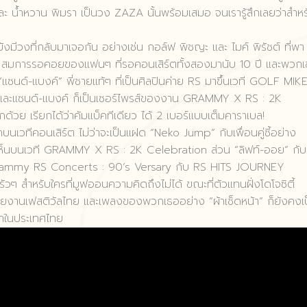
 น้ำหวาน พิมรา เป็นวง ZAZA นั้นพร้อมเสมอ จนเรารู้สึกเลยว่าสำหร
มีวงที่กลับมาเจอกัน อย่างเช่น กอล์ฟ พิชญะ และ ไมค์ พิรัชต์ ที่พา
่า สมการรอคอยของแฟนๆ ที่รอคอนเสิร์ตทั้งสองมานับ 10 ปี และพวกเ
แซนด์-แบงค์” พี่ชายแท้ๆ ที่เป็นศิลปินค่าย RS มาขึ้นเวที GOLF MIKE
ละแซนด์-แบงค์ ก็เป็นเซอร์ไพรส์ของงาน GRAMMY X RS : 2K
้วย เรียกได้ว่าคัมแบ็คทีเดียว ได้ 2 เบอร์แบบเต็มคาราเบล!
บนเวทีคอนเสิร์ต ไม่ว่าจะเป็นแฝด “Neko Jump” กับเพื่อนคู่ซี้อย่าง
ได้เห็นบนเวที GRAMMY X RS : 2K Celebration ส่วน “ลิฟท์-ออย” กับ
าน Grammy RS Concerts : 90’s Versary กับ RS HITS JOURNEY
สำหรับใครที่มูฟออนความคิดถึงไม่ได้ ขณะที่ตัวแทนฝั่งโดโจซิตี้
ลายงานเฟสติวัลไทย และเพลงของพวกเธออย่าง “ผ้าเช็ดหน้า” ก็ยังคงเ
ล้าในประเทศไทย