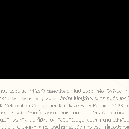
ลายปี 2565 และทำให้เราโคตรคิดถึงสุดๆ ในปี 2566 ก็คือ “โฟร์-มด” ที่
งาน KamiKaze Party 2022 เพื่อย้ายไปอยู่ต่างประเทศ จนตัวของ 
 2K Celebration Concert และ Kamikaze Party Reunion 2023 แต
สำคัญที่สร้างสีสันให้กับทั้งสองงาน จนหลายคนอยากให้เธอใจอ่อนทำเพล
ึ้นเวที เพราะที่ผ่านมาก็มีหลายๆ ศิลปินที่ไปอยู่ต่างประเทศนาน แต่กลับ
เอาคนดูงาน GRAMMY X RS เสียน้ำตา รวมถึง แก้ว จรีนา ที่แม้อยู่ต่า