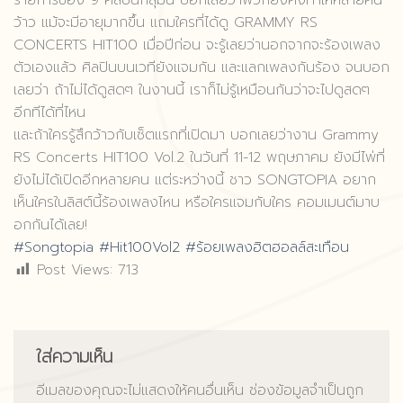
รายการของ 9 ศิลปินกลุ่มนี้ บอกเลยว่าพวกยังคงทำให้หลายคน
ว้าว แม้จะมีอายุมากขึ้น แถมใครที่ได้ดู GRAMMY RS
CONCERTS HIT100 เมื่อปีก่อน จะรู้เลยว่านอกจากจะร้องเพลง
ตัวเองแล้ว ศิลปินบนเวทียังแจมกัน และแลกเพลงกันร้อง จนบอก
เลยว่า ถ้าไม่ได้ดูสดๆ ในงานนี้ เราก็ไม่รู้เหมือนกันว่าจะไปดูสดๆ
อีกทีได้ที่ไหน
และถ้าใครรู้สึกว้าวกับเซ็ตแรกที่เปิดมา บอกเลยว่างาน Grammy
RS Concerts HIT100 Vol.2 ในวันที่ 11-12 พฤษภาคม ยังมีไพ่ที่
ยังไม่ได้เปิดอีกหลายคน แต่ระหว่างนี้ ชาว SONGTOPIA อยาก
เห็นใครในลิสต์นี้ร้องเพลงไหน หรือใครแจมกับใคร คอมเมนต์มาบ
อกกันได้เลย!
#Songtopia #Hit100Vol2 #ร้อยเพลงฮิตฮอลล์สะเทือน
Post Views:
713
ใส่ความเห็น
อีเมลของคุณจะไม่แสดงให้คนอื่นเห็น
ช่องข้อมูลจำเป็นถูก