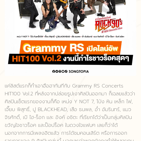
แค่ลิสต์แรกก็ทำเอาฮือฮาทันทีกับ Grammy RS Concerts
HIT100 Vol.2 ที่หลังจากปล่อยรูปเงาศิลปินออกมา ก็เฉลยแล้วว่า
ศิลปินเซ็ตแรกของงานก็คือ เหน่ง Y NOT 7, โป่ง หิน เหล็ก ไฟ,
เจี๊ยบ พิสุทธิ์, ปู BLACKHEAD, เสือ ธนพล, อ่ำ อัมรินทร์, แมว
จิรศักดิ์, เป้ ไฮ-ร็อก และ อิงค์ อชิตะ ที่เรียกได้ว่าเป็นกลุ่มศิลปิน
ขวัญใจชาวร็อค และป็อปร็อค ในดวงใจแฟนๆ เลยก็ว่าได้
นอกจากการมีเพลงฮิตแล้ว การได้ชมคอนเสิร์ต หรือการออก