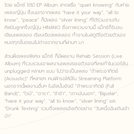
โดย แม็กซ์ ได้มี EP Album สากลชื่อ “quiet knowing” กับค่าย
เพลงญี่ปุ่น ซึ่งนอกจากเพลง “have it your way”, “all to
know”, “peace” ก็มีเพลง “silver lining” ที่ได้ร่วมงานกับ
ศิลปินลูกครึ่งญี่ปุ่น HINANO ซึ่งภาพรวมงานนี้ แม็กซ์ก็รับจบ
เขียนเพลงเอง เรียบเรียงเพลงเอง ทำงานในสตูดิโอด้วยตัวเอง
หมดทุกขั้นตอนไม่ต่างจากงานที่ผ่านๆ มา
ส่วนฝั่งเพลงพิเศษ แม็กซ์ ก็มีผลงาน Rehab Session (Live
Album) ที่รวบรวมเอาผลงานเพลงของตัวเองที่เคยทำในเวอร์ชัน
unplugged หลายๆ แบบ ไม่ว่าจะเป็นเพลง “ถ้าพระอาทิตย์
(Acoustic)” ที่หลายๆ คนเฝ้ารอให้มีใน Streaming Platform
นอกจากนี้ผลงานอื่นๆ ในอัลบั้มยังมี “ถ้าพระอาทิตย์ (Full
Band)”, “ไวน์”, “ดารา”, “ช้าช้า”, “เกาะมันนอก”, “Bipolar”,
“have it your way”, “all to know”, “silver lining” และ
“Drunk Texting” รวมถึงเพลงแจ้งเกิดอย่าง “วันหนึ่งฉันเดินเข้า
ป่า”