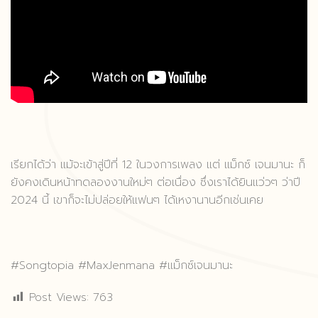
เรียกได้ว่า แม้จะเข้าสู่ปีที่ 12 ในวงการเพลง แต่ แม็กซ์ เจนมานะ ก็
ยังคงเดินหน้าทดลองงานใหม่ๆ ต่อเนื่อง ซึ่งเราได้ยินแว่วๆ ว่าปี
2024 นี้ เขาก็จะไม่ปล่อยให้แฟนๆ ได้เหงานานอีกเช่นเคย
#Songtopia
#MaxJenmana #แม็กซ์เจนมานะ
Post Views:
763