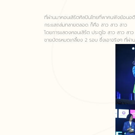
ที่ผ่านมาคอนเสิร์ตศิลปินไทยที่พาคนฟังย้อนอดีต 
กระแสถล่มทลายตลอด ก็คือ สาว สาว สาว
โดยการแสดงคอนเสิร์ต ประตูใจ สาว สาว สาว
ขายบัตรหมดเกลี้ยง 2 รอบ ซึ่งเอาจริงๆ ที่ผ่า