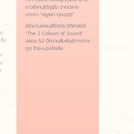
ชาวอีสานได้ภูมิใจ จากปลาย
ปากกา “ครูสลา คุณวุฒิ”
เปิดม่านคอนเสิร์ตประวัติศาสตร์
าก
“The 2 Colours of Sound”
ซึ่ง
ฉลอง 52 ปีความสัมพันธ์ทางการ
ทูต ไทย-มองโกเลีย
่ๆ
าน
า