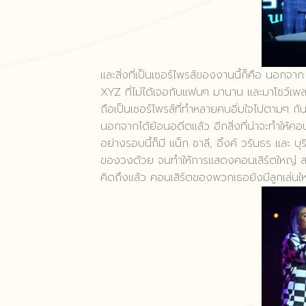
และสิ่งที่เป็นเซอร์ไพรส์ของงานนี้ก็คือ นอกจา
XYZ ที่ไม่ได้เจอกับแฟนๆ มานาน และมาโชว์เพลง
ถือเป็นเซอร์ไพรส์ที่ทำหลายคนอิ่มใจไปตามๆ ก
นอกจากได้ย้อนอดีตแล้ว อีกสิ่งที่น่าจะทำให้ค
อย่างรอบนี้ก็มี แน็ก ชาลี, อิ้งค์ วรันธร และ บ
ของวงด้วย จนทำให้การแสดงคอนเสิร์ตใหญ่ สา
คิดถึงแล้ว คอนเสิร์ตของพวกเธอยังมีลูกเล่นให