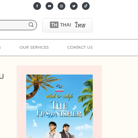
ไทย
TH
THAI
S
OUR SERVICES
CONTACT US
ม