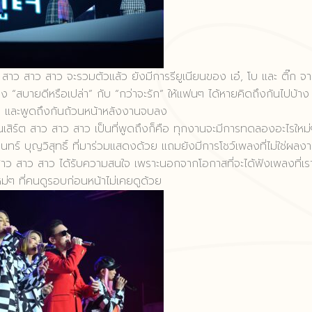
ก สาว สาว สาว จะรวมตัวแล้ว ยังมีการรียูเนียนของ เอ๋, โบ และ ติ๊ก จ
 “สบายดีหรือเปล่า” กับ “กว่าจะรัก” ให้แฟนๆ ได้หายคิดถึงกันไปบ้าง 
ัน และพูดถึงกันถ้วนหน้าหลังงานจบลง
อนเสิร์ต สาว สาว สาว เป็นที่พูดถึงก็คือ ทุกงานจะมีการทดลองอะไรใหม
ุรินทร์ บุญวิสุทธิ์ ที่มาร่วมแสดงด้วย แถมยังมีการโชว์เพลงที่ไม่ใช่ผลง
ว สาว สาว ได้รับความสนใจ เพราะนอกจากโอกาสที่จะได้ฟังเพลงที่เร
ม่ๆ ที่คนดูรอบก่อนหน้าไม่เคยดูด้วย