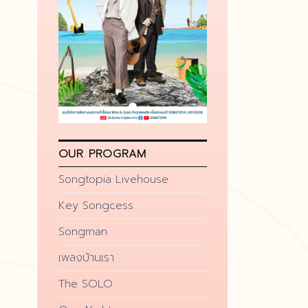
OUR PROGRAM
Songtopia Livehouse
Key Songcess
Songman
เพลงบ้านเรา
The SOLO