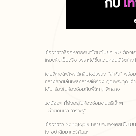
เชื่อว่าชาวร็อคหลายคนที่โตมาในยุค 90 ต้อง
โหมดฝันเป็นจริง เพราะได้ขึ้นแจมคอนเสิร์ตใ
โดยพี่กอล์ฟโพสต์คลิปโชว์เพลง “สาหัส” พร้อมแ
กลางช่วยเล่นเพลงสาหัสให้ร้อง คุณพระคุณเจ้า 
ได้มาร้องในห้องซ้อมกับพี่ใหญ่ พี่กลาง
แด่น้องๆ ที่ยังอยู่ในห้องซ้อมดนตรีเล็กๆ
.. ชีวิตคนเรา ใครจะรู้”
เชื่อว่าชาว
Songtopia
หลายคนคงเคยมีโมเมนต์
ไง อย่าลืมมาแชร์กันนะ