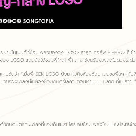
เคยผ่านโมเมนต์ที่ซ้อมเพลงของวง LOSO ล่าสุด กอล์ฟ F.HERO ก็เข้า
หญ่ของ LOSO แถมยังได้ชวนพี่ใหญ่ พี่กลาง ซ้อมร้องเพลงในดวงใจด้
คปชั่นว่า “เมื่อพี่ SEK LOSO ยังมาไม่ถึงห้องซ้อม เลยขอพี่ใหญ่กับพี
เคยร้องเพลงนี้ในห้องซ้อมดนตรีเล็กๆ ตอนเรียน ม. ปลาย ที่แม่สาย วั
ซ้อมดนตรีกับเพลงที่ชอบกันแน่ๆ ใครเคยซ้อมเพลงไหน และประทับใจ