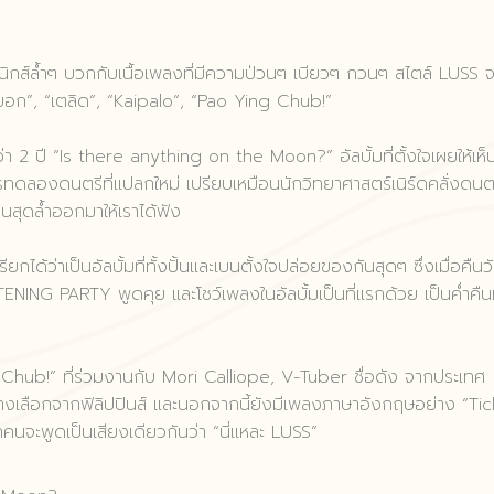
ทรอนิกส์ล้ำๆ บวกกับเนื้อเพลงที่มีความป่วนๆ เบียวๆ กวนๆ สไตล์ LUSS 
หยอก”, “เตลิด”, “Kaipalo”, “Pao Ying Chub!”
ว่า 2 ปี “Is there anything on the Moon?” อัลบั้มที่ตั้งใจเผยให้เห็
ดลองดนตรีที่แปลกใหม่ เปรียบเหมือนนักวิทยาศาสตร์เนิร์ดคลั่งดนต
านสุดล้ำออกมาให้เราได้ฟัง
้ว่าเป็นอัลบั้มที่ทั้งปั้นและเบนตั้งใจปล่อยของกันสุดๆ ซึ่งเมื่อคืนวัน
ING PARTY พูดคุย และโชว์เพลงในอัลบั้มเป็นที่แรกด้วย เป็นค่ำคืนท
g Chub!” ที่ร่วมงานกับ Mori Calliope, V-Tuber ชื่อดัง จากประเทศ
งเลือกจากฟิลิปปินส์ และนอกจากนี้ยังมีเพลงภาษาอังกฤษอย่าง “Tic
คนจะพูดเป็นเสียงเดียวกันว่า “นี่แหละ LUSS”