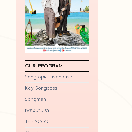
OUR PROGRAM
Songtopia Livehouse
Key Songcess
Songman
เพลงบ้านเรา
The SOLO