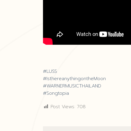
#LUSS
#IsthereanythingontheMoon
#WARNERMUSICTHAILAND
#Songtopia
Post Views:
708