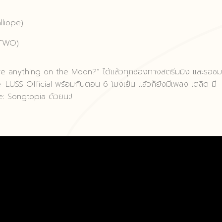
lliope)
RTWO)
there anything on the Moon?” ได้แล้วทุกช่องทางสตรีมมิง และรอชม
: LUSS Official พร้อมกันตอน 6 โมงเย็น แล้วก็ยังมีเพลง เตลิด มี
e: Songtopia ด้วยนะ!