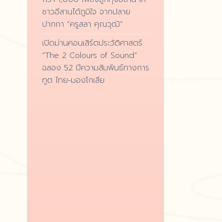
ชาวอีสานได้ภูมิใจ จากปลาย
ปากกา “ครูสลา คุณวุฒิ”
เปิดม่านคอนเสิร์ตประวัติศาสตร์
“The 2 Colours of Sound”
ฉลอง 52 ปีความสัมพันธ์ทางการ
ทูต ไทย-มองโกเลีย