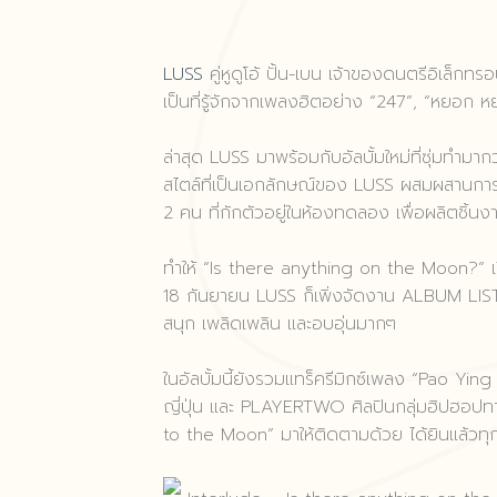
LUSS
คู่หูดูโอ้ ปั้น-เบน เจ้าของดนตรีอิเล็ก
เป็นที่รู้จักจากเพลงฮิตอย่าง “247”, “หยอก 
ล่าสุด LUSS มาพร้อมกับอัลบั้มใหม่ที่ซุ่มทำมาก
สไตล์ที่เป็นเอกลักษณ์ของ LUSS ผสมผสานการท
2 คน ที่กักตัวอยู่ในห้องทดลอง เพื่อผลิตชิ้นง
ทำให้ “Is there anything on the Moon?” เรียกได
18 กันยายน LUSS ก็เพิ่งจัดงาน ALBUM LISTEN
สนุก เพลิดเพลิน และอบอุ่นมากๆ
ในอัลบั้มนี้ยังรวมแทร็ครีมิกซ์เพลง “Pao Yin
ญี่ปุ่น และ PLAYERTWO ศิลปินกลุ่มฮิปฮอปทา
to the Moon” มาให้ติดตามด้วย ได้ยินแล้วทุก