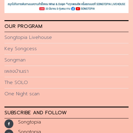
OUR PROGRAM
Songtopia Livehouse
Key Songcess
Songman
เพลงบ้านเรา
The SOLO
One Night scan
SUBSCRIBE AND FOLLOW
Songtopia
Songtopia