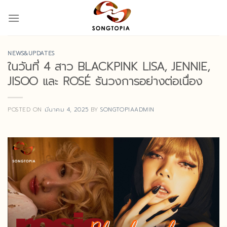
Skip
to
content
NEWS&UPDATES
ในวันที่ 4 สาว BLACKPINK LISA, JENNIE,
JISOO และ ROSÉ รันวงการอย่างต่อเนื่อง
POSTED ON
มีนาคม 4, 2025
BY
SONGTOPIAADMIN