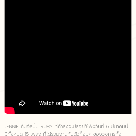
JENNIE กับอัลบั้ม RUBY ที่กำลังจะปล่อยให้ฟังวันที่ 6 มีนาคมนี้
มีทั้งหมด 15 เพลง ที่ได้ร่วมงานกับตัวท็อปๆ ของวงการทั้ง