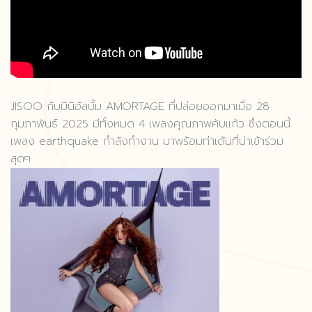
JISOO กับมินิอัลบั้ม AMORTAGE ที่ปล่อยออกมาเมื่อ 28
กุมภาพันธ์ 2025 มีทั้งหมด 4 เพลงคุณภาพคับแก้ว ซึ่งตอนนี้
เพลง earthquake กำลังทำงาน มาพร้อมท่าเต้นที่น่าเข้าร่วม
สุดๆ