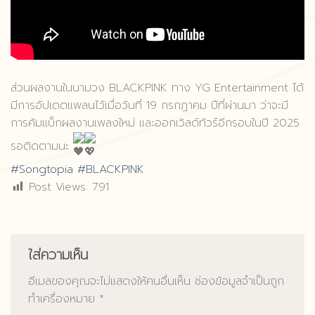
ส่วนผลงานในนามวง BLACKPINK ทาง YG Entertainment ได้
มีการอัปเดตแพลนไว้เมื่อวันที่ 19 กรกฎาคม ปีที่ผ่านมา ว่าจะมี
การคัมแบ็กผลงานเพลงใหม่ และออกเวิลด์ทัวร์อีกรอบในปี 2025
รอติดตามนะ
#Songtopia
#BLACKPINK
Post Views:
791
ใส่ความเห็น
อีเมลของคุณจะไม่แสดงให้คนอื่นเห็น
ช่องข้อมูลจำเป็นถูก
ทำเครื่องหมาย
*