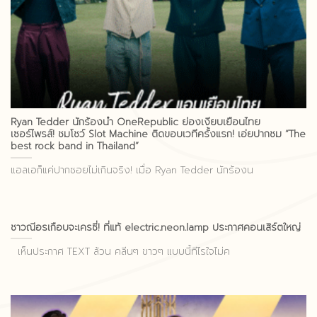
Ryan Tedder นักร้องนำ OneRepublic ย่องเงียบเยือนไทย
เซอร์ไพรส์! ชมโชว์ Slot Machine ติดขอบเวทีครั้งแรก! เอ่ยปากชม “The
best rock band in Thailand”
แอลเอก็แค่ปากซอยไม่เกินจริง! เมื่อ Ryan Tedder นักร้องน
ชาวณีอรเกือบจะเครซี่! ที่แท้ electric.neon.lamp ประกาศคอนเสิร์ตใหญ่
เห็นประกาศ TEXT ล้วน คลีนๆ ขาวๆ แบบนี้ทีไรใจไม่ค