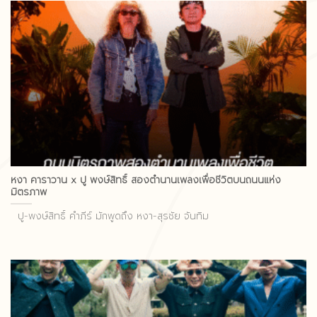
หงา คาราวาน x ปู พงษ์สิทธิ์ สองตำนานเพลงเพื่อชีวิตบนถนนแห่ง
มิตรภาพ
ปู-พงษ์สิทธิ์ คำภีร์ มักพูดถึง หงา-สุรชัย จันทิม