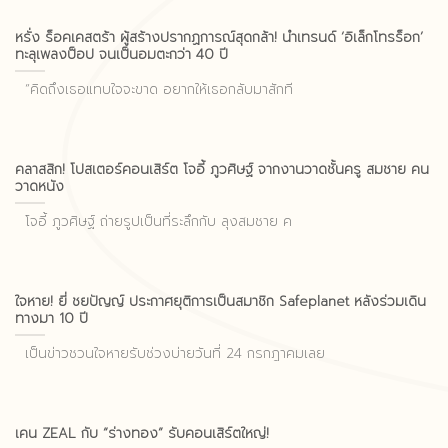
หรั่ง ร็อคเคสตร้า ผู้สร้างปรากฏการณ์สุดกล้า! นำเทรนด์ ‘อิเล็กโทรร็อก’
ทะลุเพลงป็อป จนเป็นอมตะกว่า 40 ปี
“คิดถึงเธอแทบใจจะขาด อยากให้เธอกลับมาสักที
คลาสสิก! โปสเตอร์คอนเสิร์ต โจอี้ ภูวศิษฐ์ จากงานวาดชั้นครู สมชาย คน
วาดหนัง
โจอี้ ภูวศิษฐ์ ถ่ายรูปเป็นที่ระลึกกับ ลุงสมชาย ค
ใจหาย! ยี่ ชยปัญญ์ ประกาศยุติการเป็นสมาชิก Safeplanet หลังร่วมเดิน
ทางมา 10 ปี
เป็นข่าวชวนใจหายรับช่วงบ่ายวันที่ 24 กรกฎาคมเลย
เคน ZEAL กับ “ร่างทอง” รับคอนเสิร์ตใหญ่!