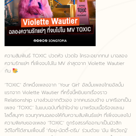
ความสัมพันธ์ TOXIC ปวดหัว ปวดใจ ใครจะอยากทน! มาฉลอง
ความรักแย่ๆ ที่เพิ่งจบไปใน MV ล่าสุดจาก Violette Wautier
กัน
‘TOXIC’ อีกหนึ่งเพลงจาก ‘Your Girl’ อัลบั้มเพลงไทยอัลบั้ม
แรกจาก Violette Wautier ที่ครั้งนี้หยิบยกเรื่องราว
Relationship บางส่วนจากตัวเอง จากคนรอบข้าง มาครีเอทเป็น
เพลง ‘TOXIC’ ในแบบฉบับที่เข้าใจง่าย มาพร้อมเนื้อร้องและเม
โลดี้สนุกๆ ชวนทุกคนฉลองให้กับความสัมพันธ์แย่ๆ ที่เพิ่งจบลงไป
ความพิเศษของเพลง ‘TOXIC’ ถูกรังสรรค์ออกมาเป็นมิวสิก
วิดีโอที่ได้สามเพื่อนซี้ ‘ก้อย-นัตตี้-ดรีม’ ร่วมด้วย ‘มีน พีรวิชญ์’