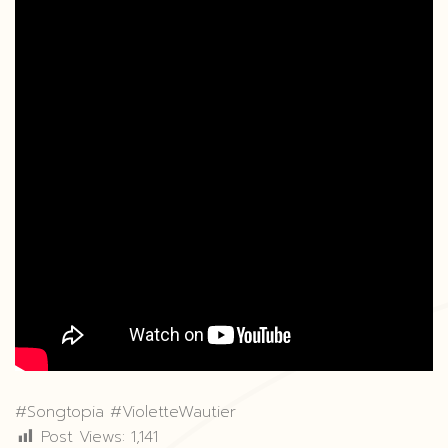
#Songtopia #VioletteWautier
Post Views:
1,141