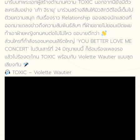
มารับบทพระเอกผู้สร้างตำนานความ TOXIC นอกจากนี้ยังมีตัว
ละครลับอย่าง ‘เก้า จิรายุ’ มาร่วมสร้างสีสันให้มิวสิกวิดีโอนี้เต็มไป
ด้วยความสนุก กับเรื่องราว Relationship ของสองนักแสดงที่
ออกมาแถลงข่าวถึงความสัมพันธ์ลับๆ ที่ฝ่ายชายไม่ยอมเปิดเผย
ทำเอาฝ่ายหญิงทนคบต่อไปไม่ไหว ขอบายดีกว่า
ส่วนใครที่กำลังรอชมคอนเสิร์ตใหญ่ ‘YOU BETTER LOVE ME
CONCERT’ ในวันเสาร์ที่ 24 มิถุนายนนี้ ก็ซ้อมร้องเพลงรอ
แล้วไปร้องตะโกน TOXIC พร้อมกับ Violette Wautier แบบสุด
เสียงกัน
TOXIC – Violette Wautier