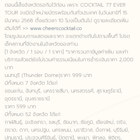
ตอนนี้เล็งจังหวัดรอกันไว้ก่อน เพราะ COCKTAIL 77 EVER
TOUR จะเปิดจำหน่ายบัตรพร้อมกันทั่วประเทศ ในวันเสาร์ที่ 15
มีนาคม 2568 ตั้งแต่เวลา 10 โมงเป็นต้นไป ดูรายละเอียดเพิ่ม
เติมได้ที่ >>
www.cheerscocktail.co
โดยรูปแบบการแสดงและราคา จะแตกต่างกันไปตามพื้นที่ โปรด
เช็คสถานที่จัดงานในจังหวัดของท่าน
[1 จังหวัด / 1 รอบ / 1 ราคา] *ราคารวมภาษีมูลค่าเพิ่ม และค่า
บริการแล้วแต่ยังไม่รวมค่าธรรมเนียมในการชำระเงินราคา 2,000
บาท
นนทบุรี (Thunder Dome)ราคา 999 บาท
มีทั้งหมด 7 จังหวัด ได้แก่
ขอนแก่น, จันทบุรี, นครราชสีมา, นครสวรรค์, สุราษฎร์ธานี,
อุดรธานี, อุบลราชธานี
ราคา 599 บาท
มีทั้งหมด 52 จังหวัด ได้แก่
กาฬสินธุ์, ฉะเชิงเทรา, ชลบุรี, ชัยนาท, ชัยภูมิ, เชียงใหม่, ตรัง,
ตราด, ตาก, นครปฐม, นครพนม, นราธิวาส, บึงกาฬ, บุรีรัมย์,
ปทุมธานี, ประจวบคีรีขันธ์, ปัตตานี, พะเยา, พัทลุง, พิจิตร,