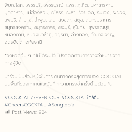
พิษณุโลก, เพชรบุรี, เพชรบูรณ์, แพร่, ภูเก็ต, มหาสารคาม,
มุกดาหาร, แม่ฮ่องสอน, ยโสธร, ยะลา, ร้อยเอ็ด, ระนอง, ระยอง,
ลพบุรี, ลำปาง, ลำพูน, เลย, สงขลา, สตูล, สมุทรปราการ,
สมุทรสงคราม, สมุทรสาคร, สระบุรี, สุโขทัย, สุพรรณบุรี,
หนองคาย, หนองบัวลำภู, อยุธยา, อ่างทอง, อำนาจเจริญ,
อุตรดิตถ์, อุทัยธานี
*จังหวัดอื่น ๆ ที่ไม่ได้ระบุไว้ โปรดติดตามการวางจำหน่ายจาก
ทางผู้จัด
มาร่วมเป็นส่วนหนึ่งในการเดินทางครั้งสุดท้ายของ COCKTAIL
บนพื้นที่ของทุกคนและบันทึกความทรงจำครั้งนี้ไปด้วยกัน
#COCKTAIL77EVERTOUR
#COCKTAILใกล้ฉัน
#CheersCOCKTAIL
#Songtopia
Post Views:
924